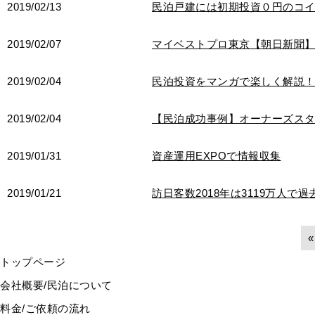
2019/02/13
民泊戸建には初期投資０円のコ
2019/02/07
マイベストプロ東京【朝日新聞
2019/02/04
民泊投資をマンガで楽しく解説
2019/02/04
【民泊成功事例】オーナーズス
2019/01/31
資産運用EXPOで情報収集
2019/01/21
訪日客数2018年は3119万人で過
«
トップページ
会社概要/民泊について
料金/ご依頼の流れ