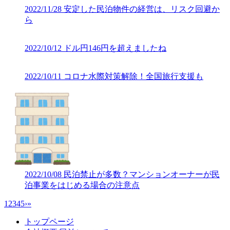
2022/11/28
安定した民泊物件の経営は、リスク回避か
ら
2022/10/12
ドル円146円を超えましたね
2022/10/11
コロナ水際対策解除！全国旅行支援も
2022/10/08
民泊禁止が多数？マンションオーナーが民
泊事業をはじめる場合の注意点
1
2
3
4
5
›
»
トップページ