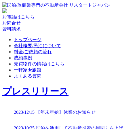
お電話はこちら
お問合せ
資料請求
トップページ
会社概要/民泊について
料金/ご依頼の流れ
成約事例
売買物件の情報はこちら
一軒家de旅館
よくある質問
プレスリリース
2023/12/15
【年末年始】休業のお知らせ
2023/10/25
民泊を活用して不動産投資の利回りを上げ