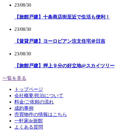
23/08/30
【旅館戸建】十条商店街至近で生活も便利！
23/08/30
【賃貸戸建】ヨーロピアン注文住宅＠日吉
23/08/30
【旅館戸建】押上９分の好立地@スカイツリー
一覧を見る
トップページ
会社概要/民泊について
料金/ご依頼の流れ
成約事例
売買物件の情報はこちら
一軒家de旅館
よくある質問