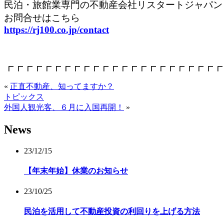
民泊・旅館業専門の不動産会社リスタートジャパン
お問合せはこちら
https://rj100.co.jp/contact
┏┏┏┏┏┏┏┏┏┏┏┏┏┏┏┏┏┏┏┏┏┏┏
«
正直不動産、知ってますか？
トピックス
外国人観光客、６月に入国再開！
»
News
23/12/15
【年末年始】休業のお知らせ
23/10/25
民泊を活用して不動産投資の利回りを上げる方法