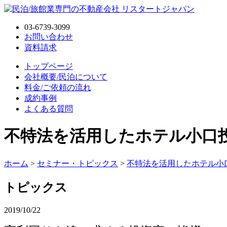
03-6739-3099
お問い合わせ
資料請求
トップページ
会社概要/民泊について
料金/ご依頼の流れ
成約事例
よくある質問
不特法を活用したホテル小口
ホーム
>
セミナー・トピックス
>
不特法を活用したホテル小
トピックス
2019/10/22