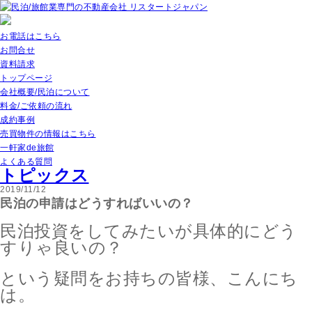
お電話はこちら
お問合せ
資料請求
トップページ
会社概要/民泊について
料金/ご依頼の流れ
成約事例
売買物件の情報はこちら
一軒家de旅館
よくある質問
トピックス
2019/11/12
民泊の申請はどうすればいいの？
民泊投資をしてみたいが具体的にどう
すりゃ良いの？
という疑問をお持ちの皆様、こんにち
は。