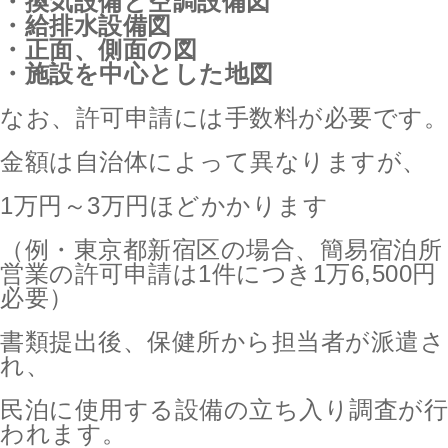
・換気設備と空調設備図
・給排水設備図
・正面、側面の図
・施設を中心とした地図
なお、許可申請には手数料が必要です。
金額は自治体によって異なりますが、
1万円～3万円ほどかかります
（例・東京都新宿区の場合、簡易宿泊所
営業の許可申請は1件につき1万6,500円
必要）
書類提出後、保健所から担当者が派遣さ
れ、
民泊に使用する設備の立ち入り調査が行
われます。