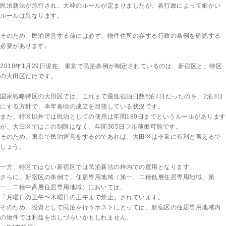
民泊新法が施行され、大枠のルールが定まりましたが、各行政によって細かい
ルールは異なります。
そのため、民泊運営する前には必ず、物件住所の存する行政の条例を確認する
必要があります。
2018年1月29日現在、東京で民泊条例が制定されているのは、新宿区と、特区
の大田区だけです。
国家戦略特区の大田区では、これまで最低宿泊日数6泊7日だったのを、2泊3日
にする方針で、本年春頃の成立を目指している状況です。
また、特区以外では民泊としての使用は年間180日までというルールがあります
が、大田区ではこの制限はなく、年間365日フル稼働可能です。
そのため、東京で民泊運営をするのであれば、大田区は非常に有利と言えるで
しょう。
一方、特区ではない新宿区では民泊新法の枠内での運用となります。
さらに、新宿区の条例で、住居専用地域（第一、二種低層住居専用地域、第
一、二種中高層住居専用地域）においては、
「月曜日の正午〜木曜日の正午まで禁止」されています。
そのため、投資として民泊を行うホストにとっては、新宿区の住居専用地域内
の物件では利益を出しづらいかもしれません。