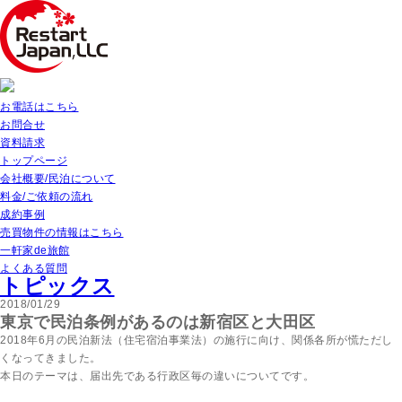
お電話はこちら
お問合せ
資料請求
トップページ
会社概要/民泊について
料金/ご依頼の流れ
成約事例
売買物件の情報はこちら
一軒家de旅館
よくある質問
トピックス
2018/01/29
東京で民泊条例があるのは新宿区と大田区
2018年6月の民泊新法（住宅宿泊事業法）の施行に向け、関係各所が慌ただし
くなってきました。
本日のテーマは、届出先である行政区毎の違いについてです。